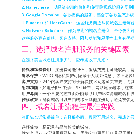
2.
Namecheap
：以经济实惠的价格和免费隐私保护服务受到
3.
Google Domains
：谷歌提供的服务，整合了谷歌生态系
4.
Bluehost
和
HostGator
：这些服务商通常将域名注册与
5.
Network Solutions
：作为早期的域名注册商，至今仍为
这些服务商在价格、客户支持、附加功能和易用性上各有优
三、选择域名注册服务的关键因素
在选择美国域名注册服务时，应考虑以下几点：
价格和续费费用
：注册费可能很低，但续费费用可能较高，
隐私保护
：WHOIS隐私保护可隐藏个人联系信息，防止垃
客户支持
：24/7的客户支持对于解决技术问题至关重要，尤
附加功能
：如电子邮件托管、SSL证书、网站建设器等，这
用户界面
：一个直观的控制面板能帮助用户轻松管理域名和
转移政策
：确保域名可以自由转移至其他注册商，避免被锁
四、域名注册流程与最佳实践
注册域名通常很简单：选择服务商、搜索可用域名、完成购买
选择简短、易记且与品牌相关的域名。
优先考虑.com等通用顶级域名，因为它们更受信任且易于推