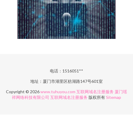
电话：1516051**
地址：厦门市湖里区枋湖路147号601室
Copyright © 2026
www.tuhuyou.com
互联网域名注册服务
厦门瑶
祥网络科技有限公司
互联网域名注册服务
版权所有
Sitemap