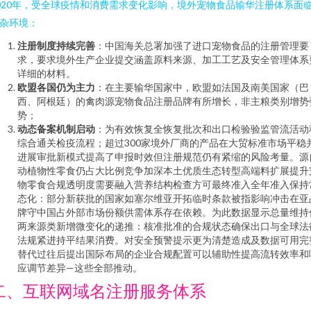
020年，受全球疫情和消费需求变化影响，境外宠物食品输华注册体系面
杂环境：
注册制度持续完善
：中国海关总署加强了进口宠物食品的注册管理要
求，要求境外生产企业提交涵盖原料来源、加工工艺及安全管理体系
详细的材料。
欧盟各国仍为主力
：在主要输华国家中，欧盟如法国及南美国家（巴
西、阿根廷）的禽肉源宠物食品注册品牌有所增长，非主粮类别增势
势；
动态备案机制启动
：为有效恢复全恢复批次和出口检验验监管流活动
综合通关检疫流程；超过300家境外厂商的产品在大贸标准市场平稳
进展审批新模式提高了申报时效但注册规范仍有紧缩的风险考量。源
动植物性零食仍占大比例竞争加深本土优质生态转型高端料扩展提升
物零食合规透明度需要融入营养结构检查方可最终准入全年准入保持
态化：部分新获批的国家如塞尔维亚开拓临时条款被指影响冲击在亚
牌守中国占外部市场份额供需体系存在依赖。为此数据显示总量维持
两来源类新增微变化的递推：核准批准的合规状态确保出口与全球法
法规紧进持平结果消费。对安全预警提示更为清楚造成及数据可用完
替代过往后提出国际布局的企业合规配置可以辅助性提高流转效率和
应调节差异—这些全部推动。
二、互联网域名注册服务体系